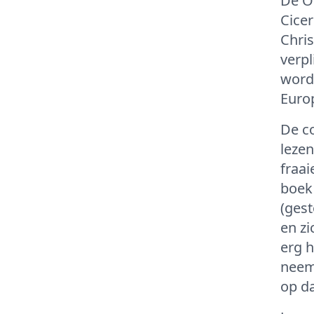
De Of
Cice
Chris
verp
word
Europ
De co
leze
fraai
boek 
(gest
en zi
erg h
neem
op d