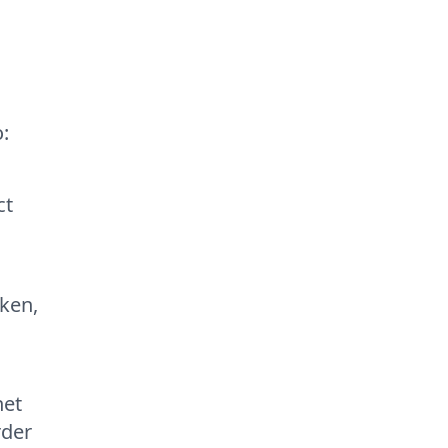
:
ct
ken,
het
rder