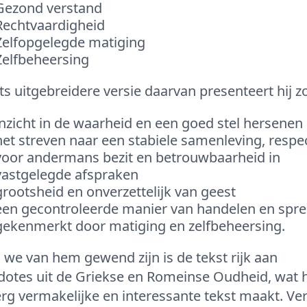
Gezond verstand
Rechtvaardigheid
Zelfopgelegde matiging
Zelfbeheersing
ts uitgebreidere versie daarvan presenteert hij zo
inzicht in de waarheid en een goed stel hersenen
het streven naar een stabiele samenleving, respe
voor andermans bezit en betrouwbaarheid in
vastgelegde afspraken
grootsheid en onverzettelijk van geest
een gecontroleerde manier van handelen en spre
gekenmerkt door matiging en zelfbeheersing.
 we van hem gewend zijn is de tekst rijk aan
dotes uit de Griekse en Romeinse Oudheid, wat 
rg vermakelijke en interessante tekst maakt. Ve