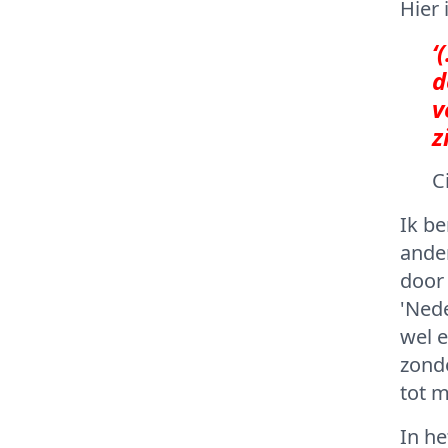
Hier 
‘
d
v
z
C
Ik be
ander
door 
'Nede
wel e
zonde
tot 
In he