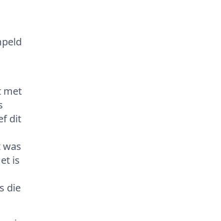
s
mpeld
t met
s
f dit
t was
et is
s die