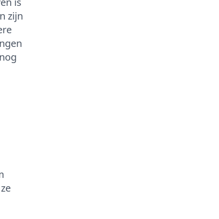
ven is
 zijn
ere
ingen
 nog
s
m
 ze