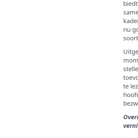
biedt
same
kader
nu go
soort
Uitge
mome
stell
toev
te le
hoof
bezw
Over
verni