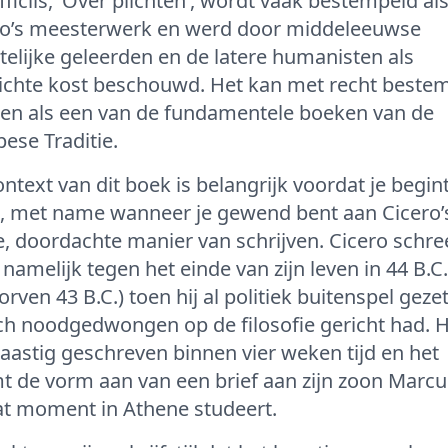
ficiis, ‘Over plichten’, wordt vaak bestempeld al
ro’s meesterwerk en werd door middeleeuwse
telijke geleerden en de latere humanisten als
lichte kost beschouwd. Het kan met recht beste
en als een van de fundamentele boeken van de
ese Traditie.
ntext van dit boek is belangrijk voordat je begin
n, met name wanneer je gewend bent aan Cicero’
e, doordachte manier van schrijven. Cicero schree
namelijk tegen het einde van zijn leven in 44 B.C.
orven 43 B.C.) toen hij al politiek buitenspel geze
ch noodgedwongen op de filosofie gericht had. H
aastig geschreven binnen vier weken tijd en het
t de vorm aan van een brief aan zijn zoon Marcu
at moment in Athene studeert.