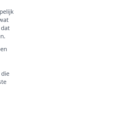
elijk
 wat
 dat
n.
een
 die
ste