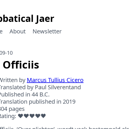
batical Jaer
e
About
Newsletter
09-10
 Officiis
Written by
Marcus Tullius Cicero
Translated by Paul Silverentand
Published in 44 B.C.
Translation published in 2019
304 pages
Rating: ❤️❤️❤️❤️🖤