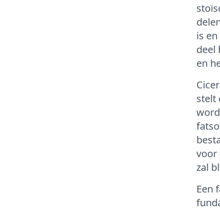
stoïs
delen
is en
deel 
en he
Cicer
stelt
wordt
fatso
besta
voor 
zal bl
Een f
fund