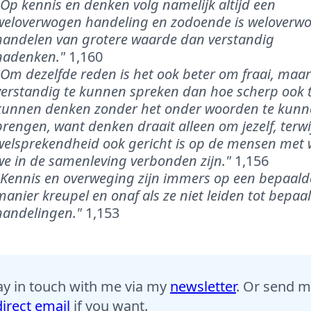
"Op kennis en denken volg namelijk altijd een
weloverwogen handeling en zodoende is weloverw
handelen van grotere waarde dan verstandig
nadenken."
1,160
"Om dezelfde reden is het ook beter om fraai, maar
verstandig te kunnen spreken dan hoe scherp ook 
kunnen denken zonder het onder woorden te kun
brengen, want denken draait alleen om jezelf, terwi
welsprekendheid ook gericht is op de mensen met 
we in de samenleving verbonden zijn."
1,156
"Kennis en overweging zijn immers op een bepaald
manier kreupel en onaf als ze niet leiden tot bepaa
handelingen."
1,153
ay in touch with me via my
newsletter
. Or send 
direct email
if you want.