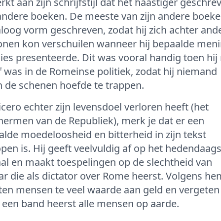
rkt aan zijn schrijfstijl dat het haastiger geschre
andere boeken. De meeste van zijn andere boeken
aloog vorm geschreven, zodat hij zich achter and
onen kon verschuilen wanneer hij bepaalde men
sies presenteerde. Dit was vooral handig toen hij
f was in de Romeinse politiek, zodat hij niemand
n de schenen hoefde te trappen.
cero echter zijn levensdoel verloren heeft (het
hermen van de Republiek), merk je dat er een
lde moedeloosheid en bitterheid in zijn tekst
pen is. Hij geeft veelvuldig af op het hedendaag
al en maakt toespelingen op de slechtheid van
r die als dictator over Rome heerst. Volgens he
ten mensen te veel waarde aan geld en vergeten
 een band heerst alle mensen op aarde.