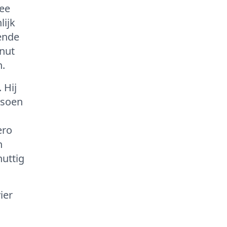
wee
lijk
tende
 nut
n.
 Hij
atsoen
ero
n
nuttig
ier