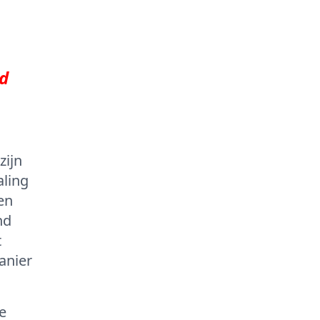
nd
zijn
aling
en
nd
t
anier
e