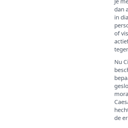
Je me
dan 
in di
pers
of vi
actie
tege
Nu Ci
besc
bepaa
geslo
mora
Caesa
hech
de er