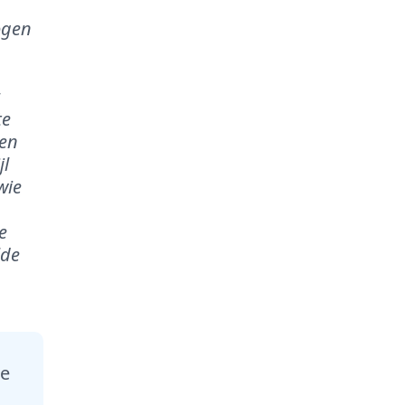
ogen
te
nen
jl
wie
e
lde
me