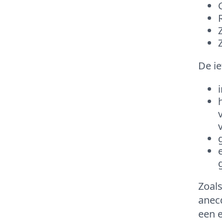
De ie
Zoals
anec
een e