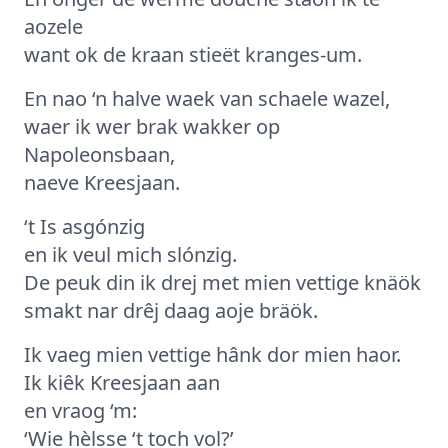
aozele
want ok de kraan stieët kranges-um.
En nao ‘n halve waek van schaele wazel,
waer ik wer brak wakker op
Napoleonsbaan,
naeve Kreesjaan.
‘t Is asgónzig
en ik veul mich slónzig.
De peuk din ik drej met mien vettige knäök
smakt nar drêj daag aoje bräök.
Ik vaeg mien vettige hânk dor mien haor.
Ik kiêk Kreesjaan aan
en vraog ‘m:
‘Wie hèlsse ‘t toch vol?’