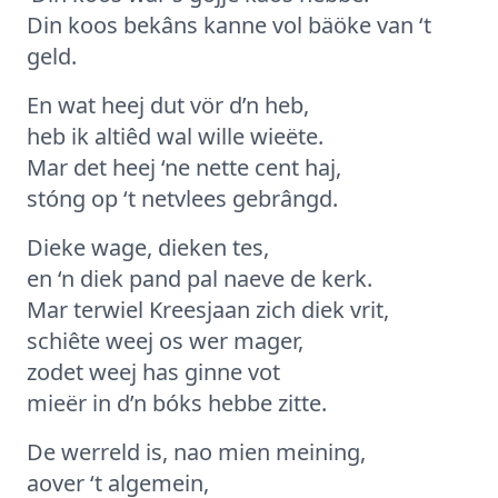
Din koos bekâns kanne vol bäöke van ‘t
geld.
En wat heej dut vör d’n heb,
heb ik altiêd wal wille wieëte.
Mar det heej ‘ne nette cent haj,
stóng op ‘t netvlees gebrângd.
Dieke wage, dieken tes,
en ‘n diek pand pal naeve de kerk.
Mar terwiel Kreesjaan zich diek vrit,
schiête weej os wer mager,
zodet weej has ginne vot
mieër in d’n bóks hebbe zitte.
De werreld is, nao mien meining,
aover ‘t algemein,