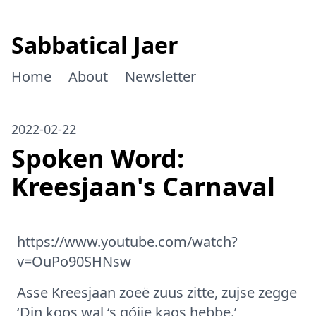
Sabbatical Jaer
Home
About
Newsletter
2022-02-22
Spoken Word:
Kreesjaan's Carnaval
https://www.youtube.com/watch?
v=OuPo90SHNsw
Asse Kreesjaan zoeë zuus zitte, zujse zegge
‘Din koos wal ‘s gójje kaos hebbe.’