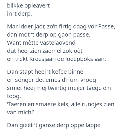
blikke opleavert
in ‘t derp.
Mar idder jaor, zo’n firtig daag vör Passe,
dan mot ‘t derp op gaon passe.
Want mètte vastelaovend
dut heej zien zaemel zök oêt
en trekt Kreesjaan de loeëpbóks aan.
Dan stapt heej ‘t kefee binne
en sónger det emes d’r um vroog
smiet heej mej twintig meijer taege d’n
toog.
‘Taeren en smaere kels, alle rundjes zien
van mich!’
Dan gieët ‘t ganse derp oppe lappe