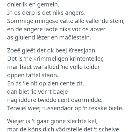
onierlik en gemein.
In os derp is det niks angers.
Sommige mingese vatte alle vallende stein,
en de angere laote niks vör os aover
as gluiend iêzer en mäölestein.
Zoeë gieët det ok beej Kreesjaan.
Det is ‘ne krimmeligen krintenteller,
mar haet wal altiêd ‘ne volle telder
oppen taffel staon.
En as ‘ie nit op zien cente zit,
dan biet ‘ie vör ‘t baeje
nag iddere twidde cent daormidde.
Terwiel weej tussendaor op ‘n tekske biete.
Wiejer is ‘t gaar ginne slechte kel,
mar de kóns dich väörstelle det ‘t scheive