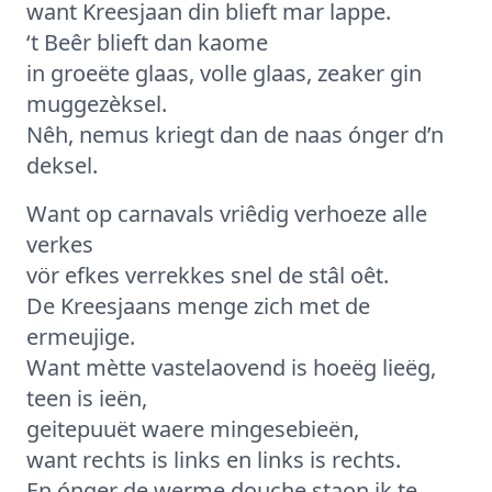
want Kreesjaan din blieft mar lappe.
‘t Beêr blieft dan kaome
in groeëte glaas, volle glaas, zeaker gin
muggezèksel.
Nêh, nemus kriegt dan de naas ónger d’n
deksel.
Want op carnavals vriêdig verhoeze alle
verkes
vör efkes verrekkes snel de stâl oêt.
De Kreesjaans menge zich met de
ermeujige.
Want mètte vastelaovend is hoeëg lieëg,
teen is ieën,
geitepuuët waere mingesebieën,
want rechts is links en links is rechts.
En ónger de werme douche staon ik te